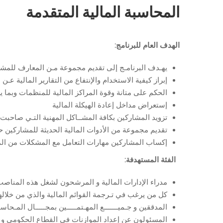
المحاسبة المالية المتقدمة
الهدف العام للبرنامج:
يهـدف البرنامـج إلى تقديم مجموعة مـن المعارف للمشار
إبراز كيفية الاستخدام والإنتفاع من التقارير المالية عـن 
الحكم على متانة وقوة المراكز المالية للمنظمات وبما ي
إستعراض مداخل إعادة الهيكلة المالية
تزويد المشاركين بكافة المشــاكل المهنية التـي صاحب
تقديم مجموعة من الأدوات المالية الحديثة للمشاركين ح
إكساب المشاركين مهارات التعامل مع المشكلات من المما
الفئة المستهدفة:
مدراء الإدارات المالية و المرشحون لشغل هذه المناصب و
كل من يرغب في تـرجمة القوائم المالية والذي من خلاله
المدققين و جـميـــــــع المهـتمـــــين بمجـــــال المـحاسبـــ
المسئولون عن إعداد الموازنات فى القطاع الحكومي و