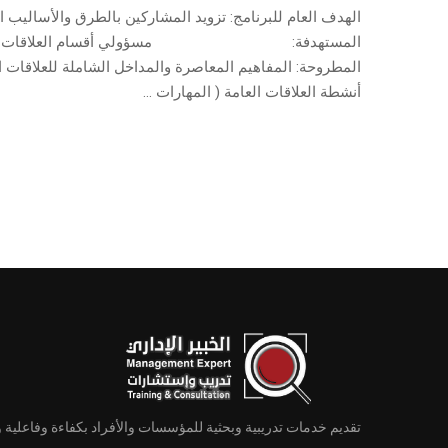
الهدف العام للبرنامج: تزويد المشاركين بالطرق والأساليب ال
المستهدفة: مسؤولي أقسام العلاقات العامة والأخ
المطروحة: المفاهيم المعاصرة والمداخل الشاملة للعلاقات ا
أنشطة العلاقات العامة ( المهارات …
تقديم خدمات تدريبية وبحثية للمؤسسات والأفراد بكفاءة وفاعلية 