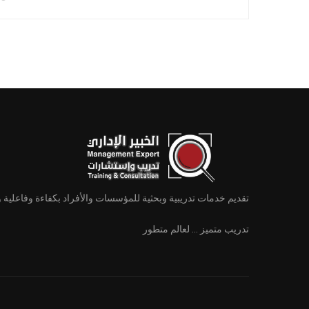
تقديم خدمات تدريبية وبحثية للمؤسسات والأفراد بكفاءة وفاعلية 
تدريب متميز ... لعالم متطور