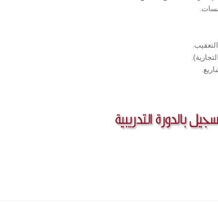
سسات.
التعقيب.
تجارية).
ريع.