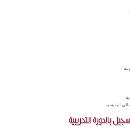
وعة
ية