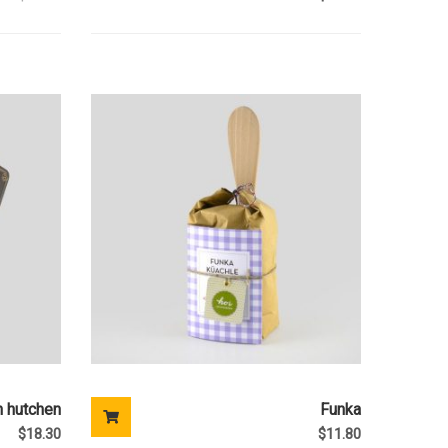
n hutchen
Funka
$
18.30
$
11.80