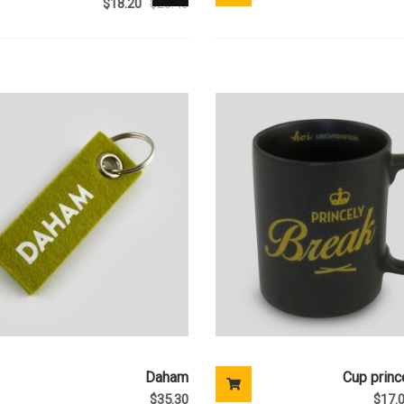
$
18.20
$
20.40
Daham
Cup princ
$
35.30
$
17.