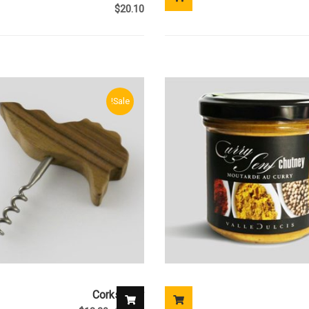
$
20.10
Sale!
Corkscrew