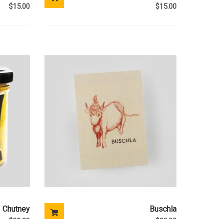
$
15.00
$
15.00
Chutney
Buschla