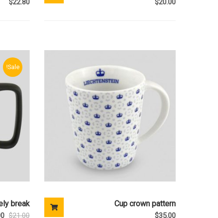
$
22.80
$
20.00
Sale!
ely break
Cup crown pattern
00
$
21.00
$
35.00